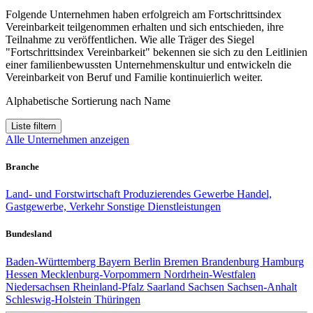
Folgende Unternehmen haben erfolgreich am Fortschrittsindex
Vereinbarkeit teilgenommen erhalten und sich entschieden, ihre
Teilnahme zu veröffentlichen. Wie alle Träger des Siegel
"Fortschrittsindex Vereinbarkeit" bekennen sie sich zu den Leitlinien
einer familienbewussten Unternehmenskultur und entwickeln die
Vereinbarkeit von Beruf und Familie kontinuierlich weiter.
Alphabetische Sortierung nach Name
Liste filtern
Alle Unternehmen anzeigen
Branche
Land- und Forstwirtschaft
Produzierendes Gewerbe
Handel,
Gastgewerbe, Verkehr
Sonstige Dienstleistungen
Bundesland
Baden-Württemberg
Bayern
Berlin
Bremen
Brandenburg
Hamburg
Hessen
Mecklenburg-Vorpommern
Nordrhein-Westfalen
Niedersachsen
Rheinland-Pfalz
Saarland
Sachsen
Sachsen-Anhalt
Schleswig-Holstein
Thüringen