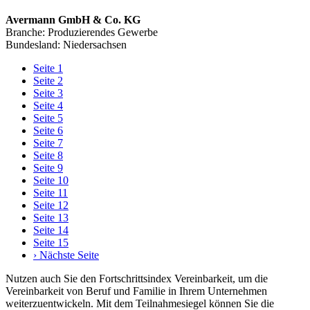
Avermann GmbH & Co. KG
Branche: Produzierendes Gewerbe
Bundesland: Niedersachsen
Seite
1
Seite
2
Seite
3
Seite
4
Seite
5
Seite
6
Seite
7
Seite
8
Seite
9
Seite
10
Seite
11
Seite
12
Seite
13
Seite
14
Seite
15
›
Nächste Seite
Nutzen auch Sie den Fortschrittsindex Vereinbarkeit, um die
Vereinbarkeit von Beruf und Familie in Ihrem Unternehmen
weiterzuentwickeln. Mit dem Teilnahmesiegel können Sie die